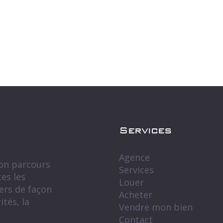
Services
Agence
mon parcours
Services
es les
Louer
ers de façon
Acheter
tés, la
Vendre mon bien
Contact