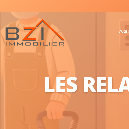
AG
LES REL