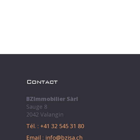
Contact
BZImmobilier Sàrl
Sauge 8
2042 Valangin
Tél. : +41 32 545 31 80
Email : info@bzisa.ch