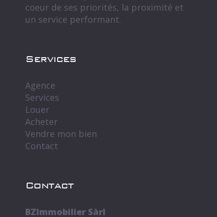
coeur de ses priorités, la proximité et
un service performant.
Services
Agence
Services
Louer
Acheter
Vendre mon bien
Contact
Contact
BZImmobilier Sàrl